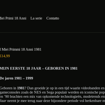
iei Primi 18 Anni
La serie
Contatto
I Miei Primmi 18 Anni 1981
€
14,99
MIJN EERSTE 18 JAAR – GEBOREN IN 1981
De jaren 1981 – 1999
Geboren in
1981
? Dan groeide je op in een tijd waarin videobanden e
gameconsoles zoals de NES en Sega populair werden en iconische popart
en ’90 brachten een mix van opkomende technologieën, modetrends en
Jaar
neemt je mee terug naar deze bijzondere periode vol herkenbare 