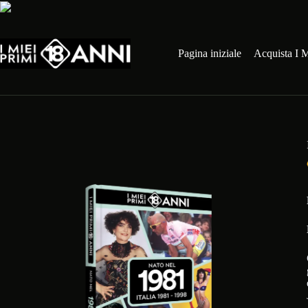
Salta
al
contenuto
Pagina iniziale
Acquista I M