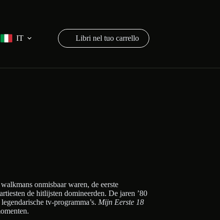
IT
Carrello
n walkmans onmisbaar waren, de eerste
iesten de hitlijsten domineerden. De jaren ’80
 legendarische tv-programma’s.
Mijn Eerste 18
momenten.