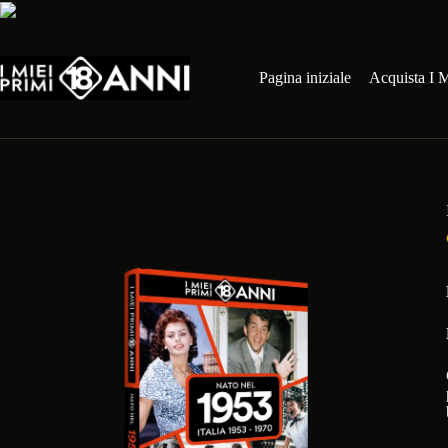
Salta
al
contenuto
Pagina iniziale
Acquista I M